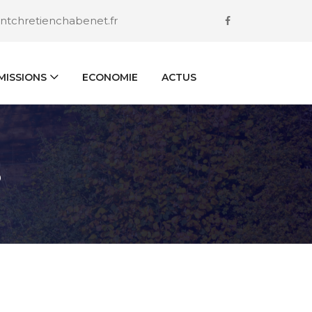
ntchretienchabenet.fr
ISSIONS
ECONOMIE
ACTUS
S