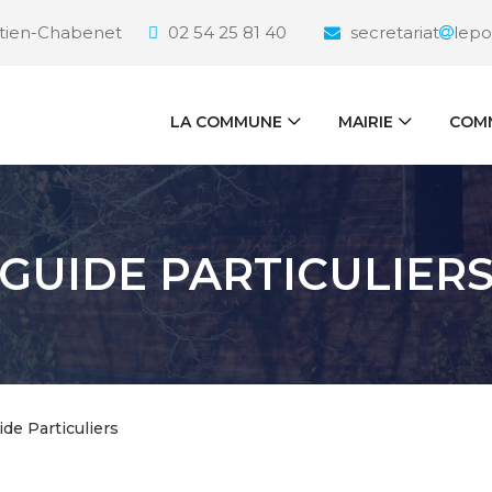
étien-Chabenet
02 54 25 81 40
secretariat
lepo
LA COMMUNE
MAIRIE
COMM
GUIDE PARTICULIER
ide Particuliers