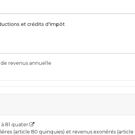
ductions et crédits d'impôt
n de revenus annuelle
9 à 81 quater
ères (article 80 quinquies) et revenus exonérés (article 