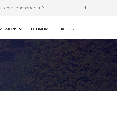
ntchretienchabenet.fr
ISSIONS
ECONOMIE
ACTUS
S