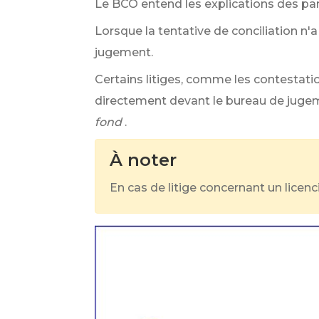
Le BCO entend les explications des parti
Lorsque la tentative de conciliation n'
jugement.
Certains litiges, comme les contestatio
directement devant le bureau de jugemen
fond
.
À noter
En cas de litige concernant un licen