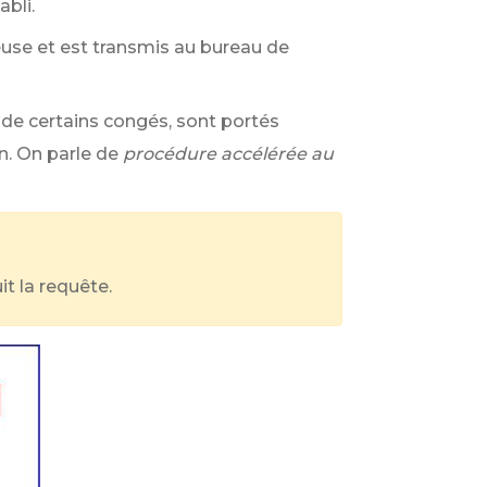
abli.
ieuse et est transmis au bureau de
e de certains congés, sont portés
n. On parle de
procédure accélérée au
t la requête.