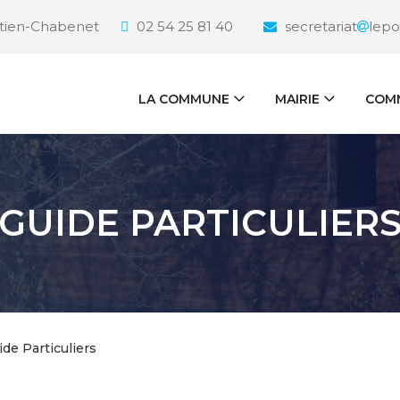
étien-Chabenet
02 54 25 81 40
secretariat
lepo
LA COMMUNE
MAIRIE
COMM
GUIDE PARTICULIER
ide Particuliers