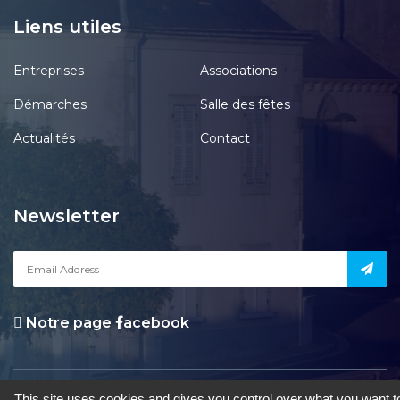
Liens utiles
Entreprises
Associations
Démarches
Salle des fêtes
Actualités
Contact
Newsletter
Notre page
acebook
le Pont-Chrétien-Chabenet
|
Mentions Légales
|
Accessibilité
|
Une
This site uses cookies and gives you control over what you want t