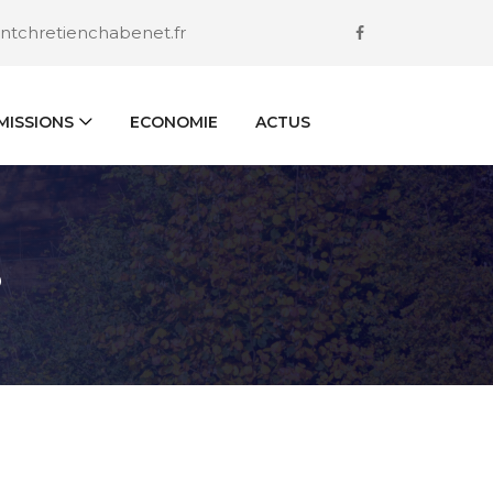
ntchretienchabenet.fr
ISSIONS
ECONOMIE
ACTUS
S