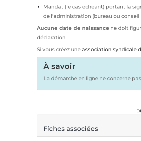
Mandat (le cas échéant) portant la sig
de l'administration (bureau ou conseil
Aucune date de naissance
ne doit figu
déclaration.
Si vous créez une
association syndicale d
À savoir
La démarche en ligne ne concerne pa
Di
Fiches associées