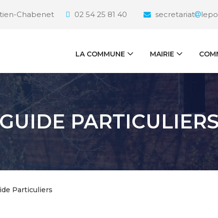
étien-Chabenet
02 54 25 81 40
secretariat
lepo
LA COMMUNE
MAIRIE
COMM
GUIDE PARTICULIER
ide Particuliers