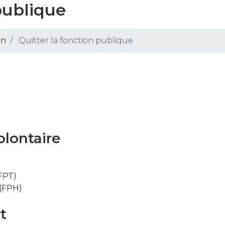
publique
on
Quitter la fonction publique
olontaire
(FPT)
 (FPH)
t