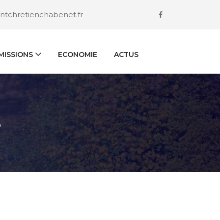
ntchretienchabenet.fr
ISSIONS
ECONOMIE
ACTUS
S