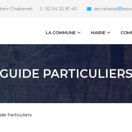
étien-Chabenet
02 54 25 81 40
secretariat
lepo
LA COMMUNE
MAIRIE
COMM
GUIDE PARTICULIER
ide Particuliers