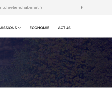
ntchretienchabenet.fr
ISSIONS
ECONOMIE
ACTUS
S