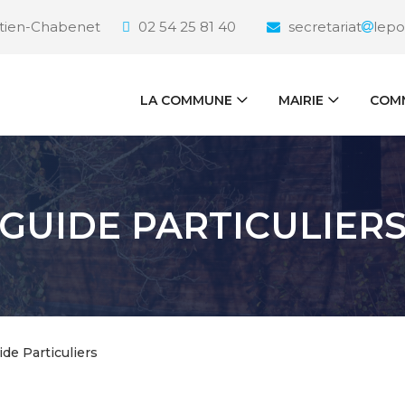
étien-Chabenet
02 54 25 81 40
secretariat
lepo
LA COMMUNE
MAIRIE
COMM
GUIDE PARTICULIER
ide Particuliers