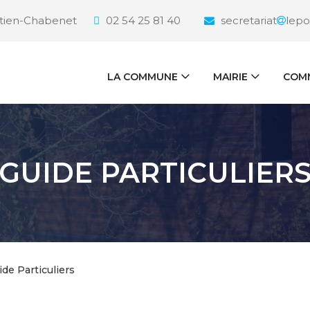
étien-Chabenet
02 54 25 81 40
secretariat
lepo
LA COMMUNE
MAIRIE
COMM
GUIDE PARTICULIER
ide Particuliers