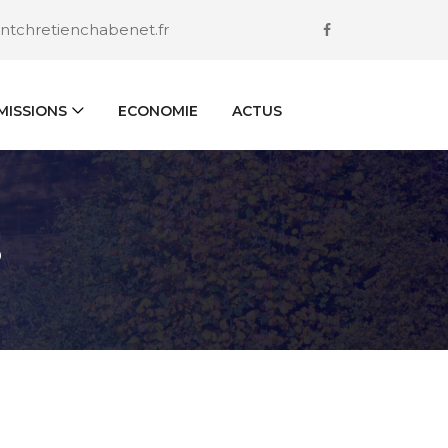
ntchretienchabenet.fr
ISSIONS
ECONOMIE
ACTUS
S