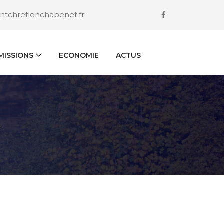
ntchretienchabenet.fr
ISSIONS
ECONOMIE
ACTUS
S