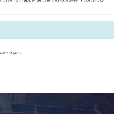
 payer un rappel de charges locatives important
gement (Anil)