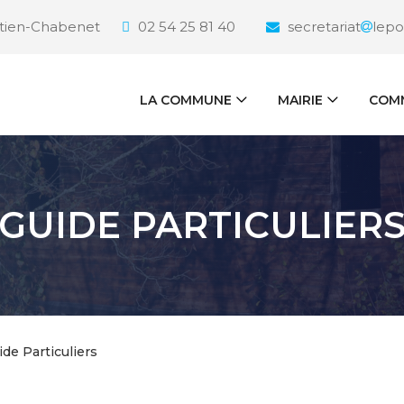
étien-Chabenet
02 54 25 81 40
secretariat
lepo
LA COMMUNE
MAIRIE
COMM
GUIDE PARTICULIER
ide Particuliers