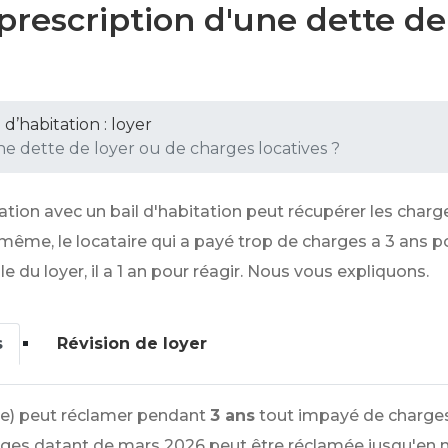
 prescription d'une dette de
l d’habitation : loyer
ne dette de loyer ou de charges locatives ?
ation avec un bail d'habitation peut récupérer les charg
même, le locataire qui a payé trop de charges a 3 ans pou
lle du loyer, il a 1 an pour réagir. Nous vous expliquons.
s
Révision de loyer
re) peut réclamer pendant
3 ans
tout impayé de charges 
rges datant de mars 2026 peut être réclamée jusqu'en 