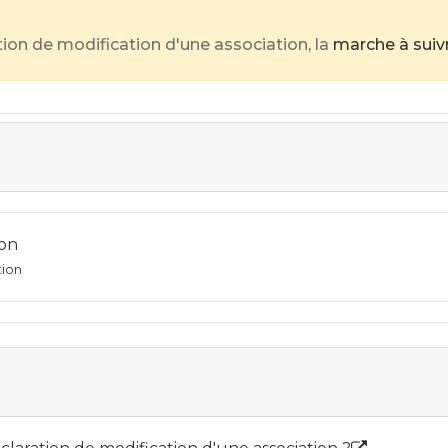
tion de modification d'une association, la
marche à suiv
ion
tion