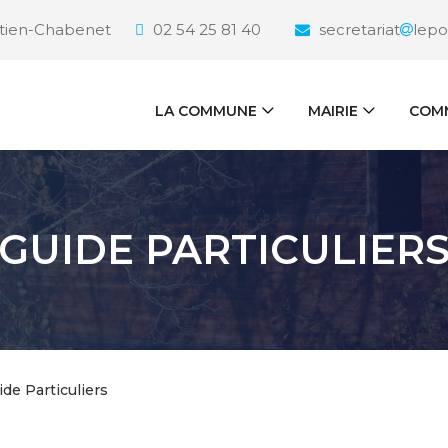
étien-Chabenet
02 54 25 81 40
secretariat
lepo
LA COMMUNE
MAIRIE
COMM
GUIDE PARTICULIER
ide Particuliers