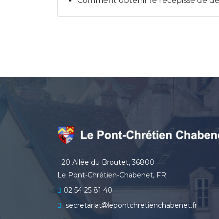
Comment obtenir le récépissé de déc
20 Allée du Broutet, 36800
Le Pont-Chrétien-Chabenet, FR
02 54 25 81 40
secretariat
lepontchretienchabenet.fr