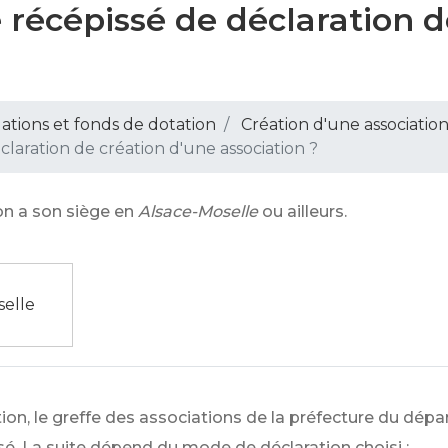
récépissé de déclaration d
dations et fonds de dotation
Création d'une associatio
aration de création d'une association ?
ion a son siège en
Alsace-Moselle
ou ailleurs.
selle
tion, le greffe des associations de la préfecture du dép
sé. La suite dépend du mode de déclaration choisi :