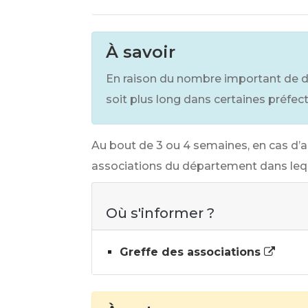
À savoir
En raison du nombre important de doss
soit plus long dans certaines préfect
Au bout de 3 ou 4 semaines, en cas d’a
associations du département dans leque
Où s'informer ?
Greffe des associations