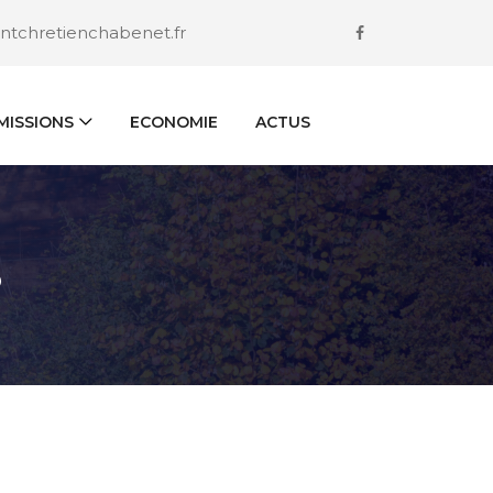
ntchretienchabenet.fr
ISSIONS
ECONOMIE
ACTUS
S