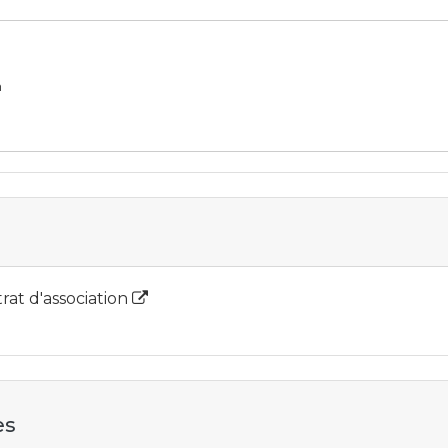
n
trat d'association
es