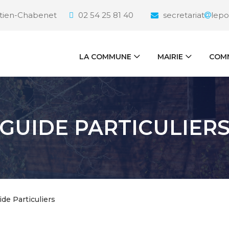
étien-Chabenet
02 54 25 81 40
secretariat
lepo
LA COMMUNE
MAIRIE
COMM
GUIDE PARTICULIER
ide Particuliers