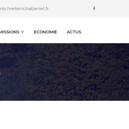
ntchretienchabenet.fr
ISSIONS
ECONOMIE
ACTUS
S