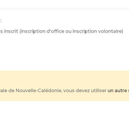
:
s inscrit (inscription d'office ou inscription volontaire)
orale de Nouvelle-Calédonie, vous devez utiliser
un autre 