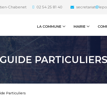
étien-Chabenet
02 54 25 81 40
secretariat
lepo
LA COMMUNE
MAIRIE
COMM
GUIDE PARTICULIER
ide Particuliers