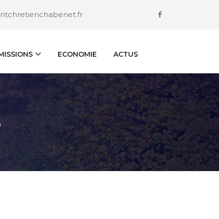
ntchretienchabenet.fr
ISSIONS
ECONOMIE
ACTUS
S