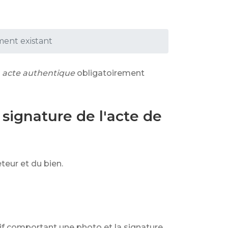
ent existant
acte authentique
obligatoirement
 signature de l'acte de
eteur et du bien.
tif comportant une photo et la signature