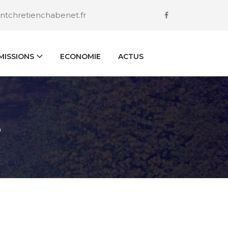
ntchretienchabenet.fr
ISSIONS
ECONOMIE
ACTUS
S