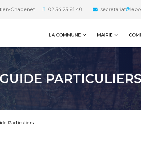
étien-Chabenet
02 54 25 81 40
secretariat
lepo
LA COMMUNE
MAIRIE
COMM
GUIDE PARTICULIER
ide Particuliers