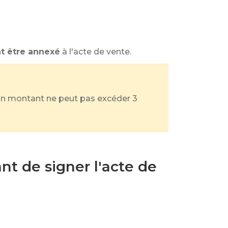
t être annexé
à l'acte de vente.
 Son montant ne peut pas excéder
3
ant de signer l'acte de