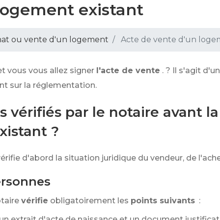
logement existant
at ou vente d'un logement
Acte de vente d'un logem
et vous vous allez signer
l'acte de vente
. ? Il s'agit d'un
nt sur la réglementation.
 vérifiés par le notaire avant la
istant ?
érifie d'abord la situation juridique du vendeur, de l'ach
ersonnes
otaire
vérifie
obligatoirement les
points suivants
:
n extrait d'acte de naissance et un document justifica