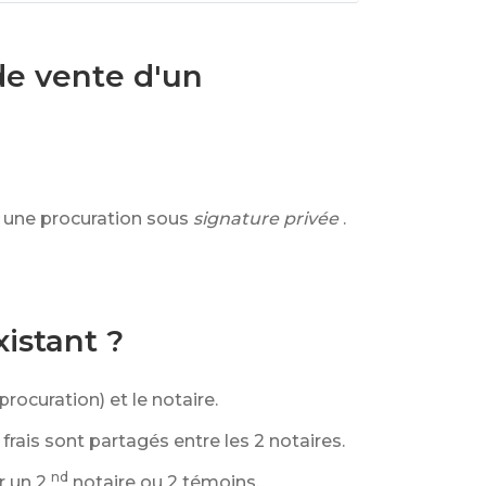
 de vente d'un
une procuration sous
signature privée
.
istant ?
rocuration) et le notaire.
frais sont partagés entre les 2 notaires.
nd
r un 2
notaire ou 2 témoins.