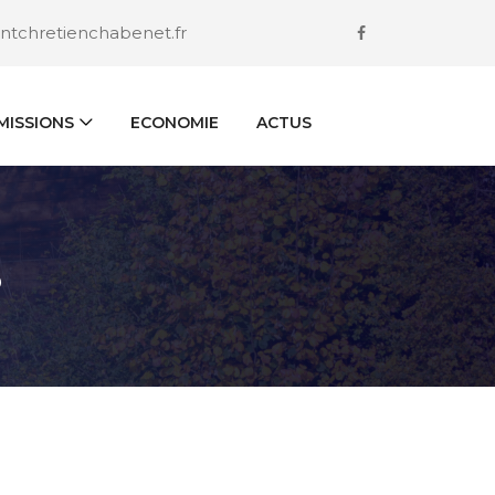
ntchretienchabenet.fr
ISSIONS
ECONOMIE
ACTUS
S