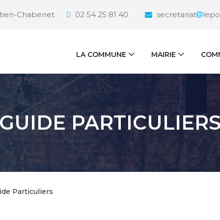
étien-Chabenet
02 54 25 81 40
secretariat
lepo
LA COMMUNE
MAIRIE
COMM
GUIDE PARTICULIER
ide Particuliers