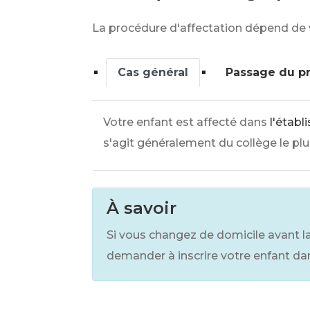
La procédure d'affectation dépend de v
Cas général
Passage du pr
Votre enfant est affecté dans
l'étab
s'agit généralement du collège le plu
À savoir
Si vous changez de domicile avant l
demander à inscrire votre enfant da