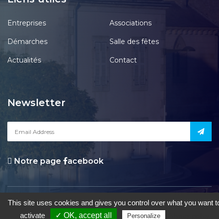
Entreprises
Associations
Démarches
Salle des fêtes
Actualités
Contact
Newsletter
Notre page
acebook
le Pont-Chrétien-Chabenet
|
Mentions Légales
|
Accessibilité
|
Une
This site uses cookies and gives you control over what you want t
création de Gil FOURGEAUD
activate
✓ OK, accept all
Privacy policy
Personalize