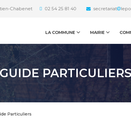
étien-Chabenet
02 54 25 81 40
secretariat
lepo
LA COMMUNE
MAIRIE
COMM
GUIDE PARTICULIER
ide Particuliers