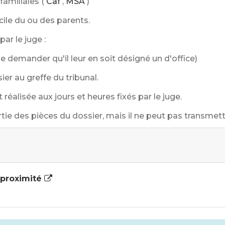
amiliales (
Caf
,
MSA
)
ile du ou des parents.
ar le juge :
de demander qu'il leur en soit désigné un d'office)
ier au greffe du tribunal.
réalisée aux jours et heures fixés par le juge.
rtie des pièces du dossier, mais il ne peut pas transmett
e proximité