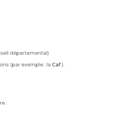
onseil départemental)
ons (par exemple : la
Caf
).
e :