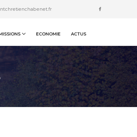
ntchretienchabenet.fr
ISSIONS
ECONOMIE
ACTUS
S