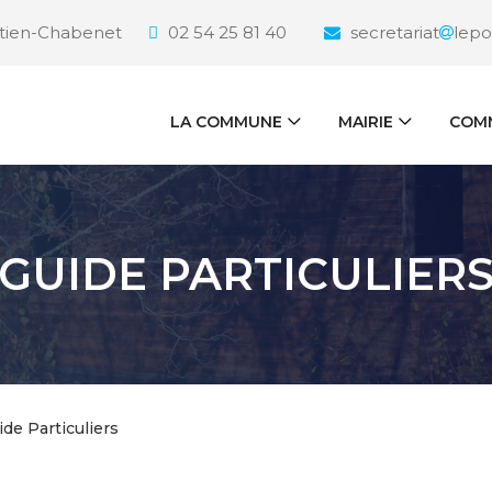
étien-Chabenet
02 54 25 81 40
secretariat
lepo
LA COMMUNE
MAIRIE
COMM
GUIDE PARTICULIER
ide Particuliers