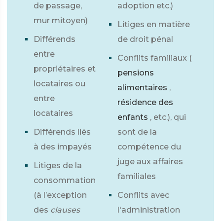
de passage,
adoption etc.)
mur mitoyen)
Litiges en matière
Différends
de droit pénal
entre
Conflits familiaux (
propriétaires et
pensions
locataires ou
alimentaires
,
entre
résidence des
locataires
enfants
, etc.), qui
Différends liés
sont de la
à des impayés
compétence du
juge aux affaires
Litiges de la
familiales
consommation
(à l’exception
Conflits avec
des
clauses
l'administration