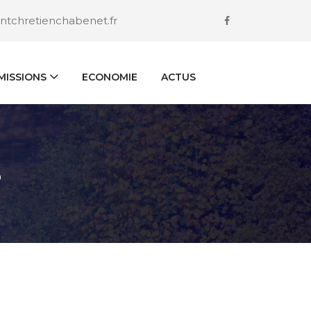
ntchretienchabenet.fr
ISSIONS
ECONOMIE
ACTUS
S