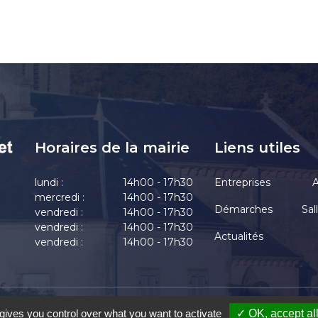
Horaires de la mairie
Liens utiles
lundi :
14h00 - 17h30
Entreprises
A
mercredi :
14h00 - 17h30
Démarches
Sal
vendredi :
14h00 - 17h30
vendredi :
14h00 - 17h30
Actualités
vendredi :
14h00 - 17h30
-Chrétien-Chabenet
|
Mentions Légales
|
Accessibilité
|
Une création de Gil F
gives you control over what you want to activate
✓ OK, accept al