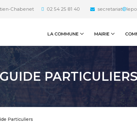
étien-Chabenet
02 54 25 81 40
secretariat
lepo
LA COMMUNE
MAIRIE
COMM
GUIDE PARTICULIER
ide Particuliers