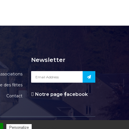
Newsletter
ssociations
le des fêtes
Notre page
acebook
Contact
OURGEAUD
l
Privacy policy
Personalize