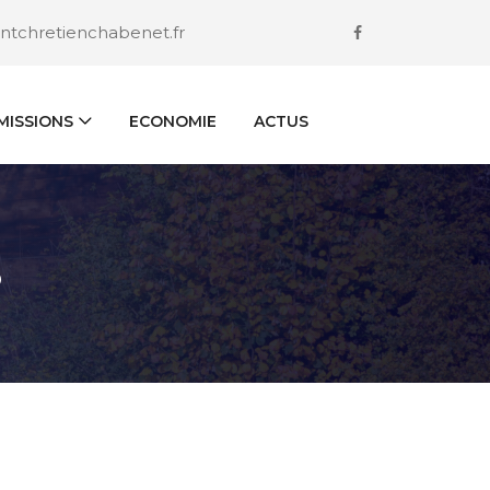
ntchretienchabenet.fr
ISSIONS
ECONOMIE
ACTUS
S