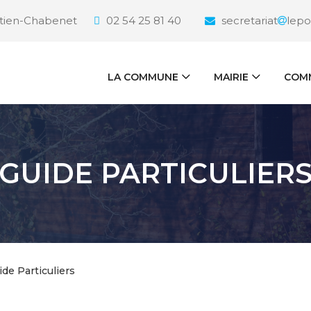
étien-Chabenet
02 54 25 81 40
secretariat
lepo
LA COMMUNE
MAIRIE
COMM
GUIDE PARTICULIER
ide Particuliers