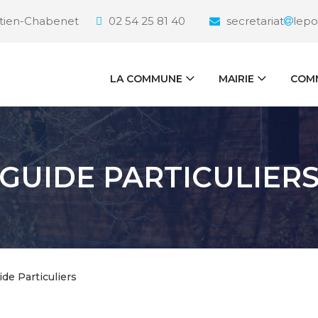
étien-Chabenet
02 54 25 81 40
secretariat
lepo
LA COMMUNE
MAIRIE
COMM
GUIDE PARTICULIER
ide Particuliers