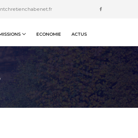
ntchretienchabenet.fr
ISSIONS
ECONOMIE
ACTUS
S