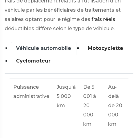
frais de déplacement relatifs à l'utilisation d'un
véhicule par les bénéficiaires de traitements et
salaires optant pour le régime des
frais réels
déductibles diffère selon le type de véhicule.
Véhicule automobile
Motocyclette
Cyclomoteur
Puissance
Jusqu'à
De 5
Au-
administrative
5 000
001 à
delà
km
20
de 20
000
000
km
km