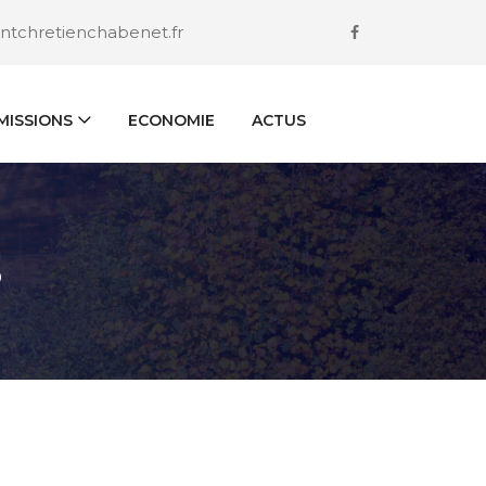
ntchretienchabenet.fr
ISSIONS
ECONOMIE
ACTUS
S