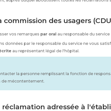
ent, auprès duquel aboutissent toutes les réclamations 
la commission des usagers (CDU
esser vos remarques
par oral
au responsable du service 
tions données par le responsable du service ne vous sati
écrite
au représentant légal de l'hôpital.
ontacter la personne remplissant la fonction de respons
ons de mécontentement.
 réclamation adressée à l'étab