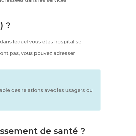
adressées dans les services
) ?
dans lequel vous êtes hospitalisé.
sfont pas, vous pouvez adresser
able des relations avec les usagers ou
lissement de santé ?