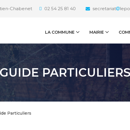
étien-Chabenet
02 54 25 81 40
secretariat
lepo
LA COMMUNE
MAIRIE
COMM
GUIDE PARTICULIER
ide Particuliers