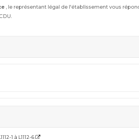
ce
, le représentant légal de l'établissement vous répond e
 CDU.
1112-1 à L1112-6