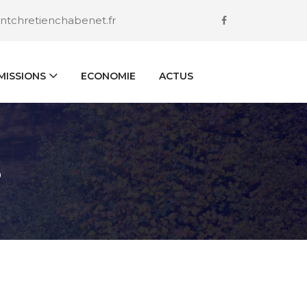
ntchretienchabenet.fr
ISSIONS
ECONOMIE
ACTUS
S