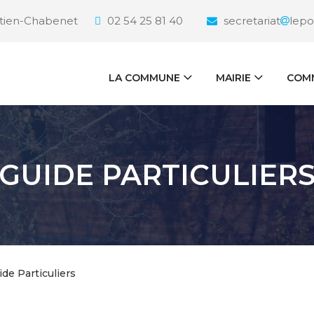
étien-Chabenet
02 54 25 81 40
secretariat
lepo
LA COMMUNE
MAIRIE
COMM
GUIDE PARTICULIER
ide Particuliers