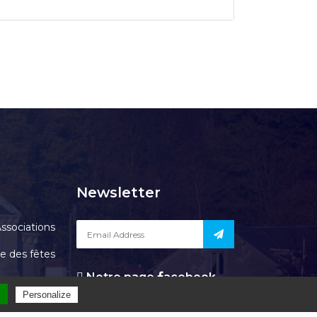
Newsletter
ssociations
le des fêtes
Notre page
acebook
Contact
l
Privacy policy
Personalize