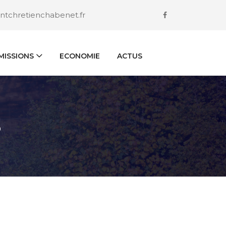
ntchretienchabenet.fr
ISSIONS
ECONOMIE
ACTUS
S