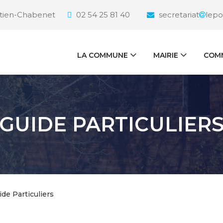
étien-Chabenet
02 54 25 81 40
secretariat
lepo
LA COMMUNE
MAIRIE
COMM
GUIDE PARTICULIER
ide Particuliers