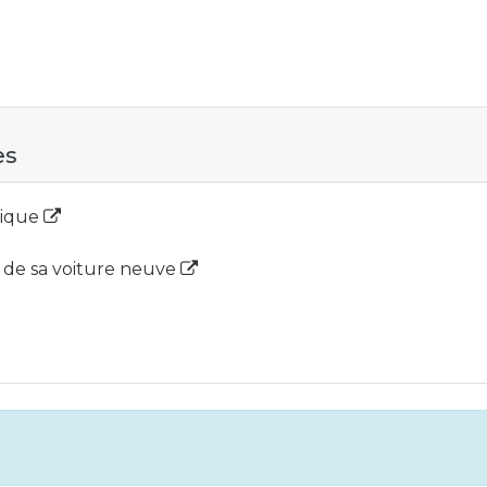
es
gique
2 de sa voiture neuve