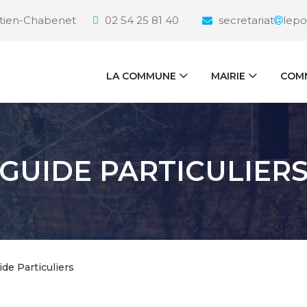
étien-Chabenet
02 54 25 81 40
secretariat
lepo
LA COMMUNE
MAIRIE
COMM
GUIDE PARTICULIER
ide Particuliers