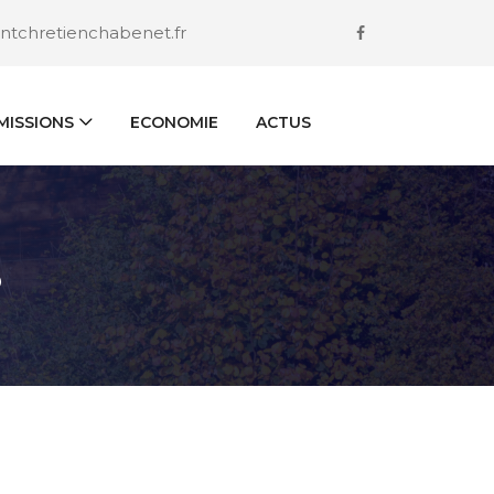
ntchretienchabenet.fr
ISSIONS
ECONOMIE
ACTUS
S