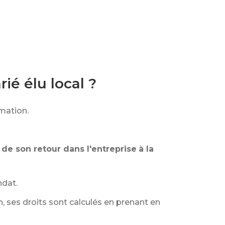
rié élu local ?
rmation.
e son retour dans l'entreprise
à la
ndat.
n, ses droits sont calculés en prenant en