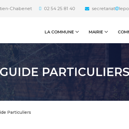
étien-Chabenet
02 54 25 81 40
secretariat
lepo
LA COMMUNE
MAIRIE
COMM
GUIDE PARTICULIER
ide Particuliers