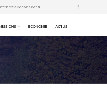
ntchretienchabenet.fr
ISSIONS
ECONOMIE
ACTUS
S