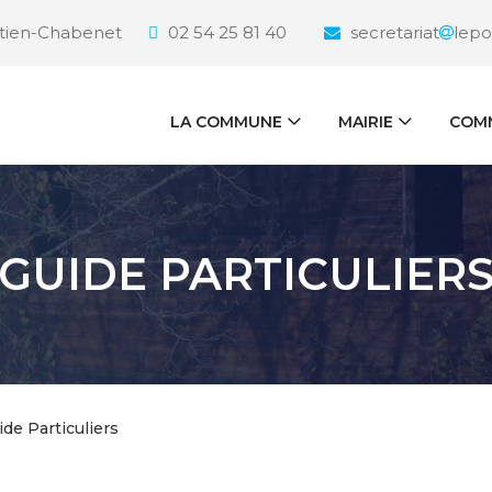
étien-Chabenet
02 54 25 81 40
secretariat
lepo
LA COMMUNE
MAIRIE
COMM
GUIDE PARTICULIER
ide Particuliers