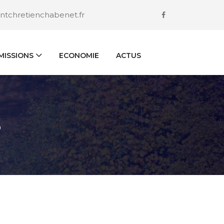
ntchretienchabenet.fr
ISSIONS
ECONOMIE
ACTUS
S