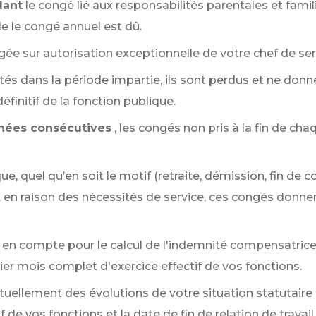
dant
le congé lié aux responsabilités parentales et famil
lle le congé annuel est dû.
ée sur autorisation exceptionnelle de votre chef de ser
tés dans la période impartie, ils sont perdus et ne donn
finitif de la fonction publique.
nnées consécutives
, les congés non pris à la fin de ch
, quel qu’en soit le motif (retraite, démission, fin de co
en raison des nécessités de service, ces congés donnen
en compte pour le calcul de l'indemnité compensatrice 
er mois complet d'exercice effectif de vos fonctions.
ellement des évolutions de votre situation statutaire 
f de vos fonctions et la date de fin de relation de travail.