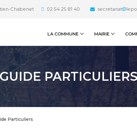
étien-Chabenet
02 54 25 81 40
secretariat
lepo
LA COMMUNE
MAIRIE
COMM
GUIDE PARTICULIER
ide Particuliers