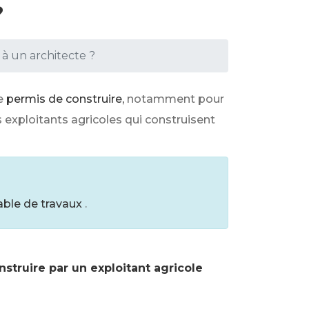
?
 à un architecte ?
e
permis de construire,
notamment pour
es exploitants agricoles qui construisent
able de travaux
.
truire par un exploitant agricole