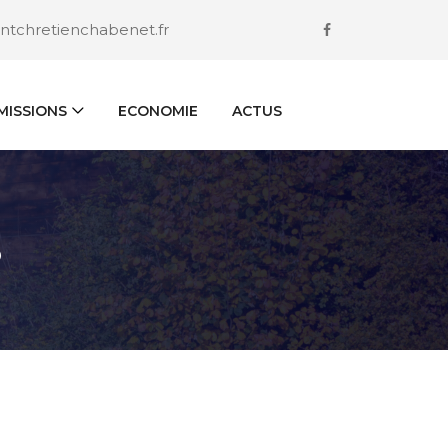
ntchretienchabenet.fr
ISSIONS
ECONOMIE
ACTUS
S