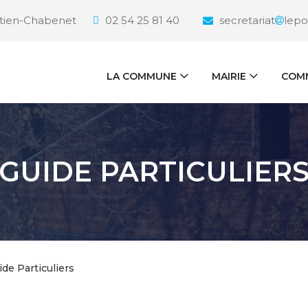
étien-Chabenet
02 54 25 81 40
secretariat
lepo
LA COMMUNE
MAIRIE
COMM
GUIDE PARTICULIER
ide Particuliers