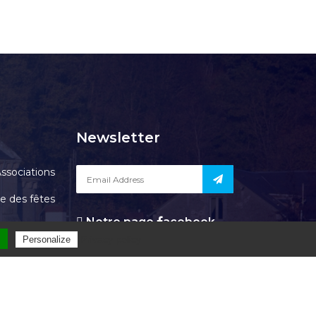
Newsletter
ssociations
le des fêtes
Notre page
acebook
Contact
l
Privacy policy
Personalize
OURGEAUD