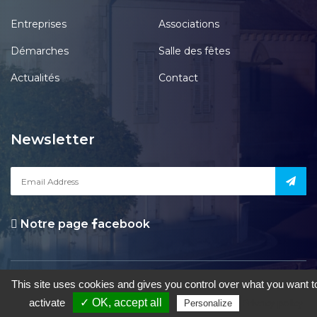
Entreprises
Associations
Démarches
Salle des fêtes
Actualités
Contact
Newsletter
Notre page
acebook
le Pont-Chrétien-Chabenet
|
Mentions Légales
|
Accessibilité
|
Une
This site uses cookies and gives you control over what you want t
création de Gil FOURGEAUD
activate
✓ OK, accept all
Privacy policy
Personalize