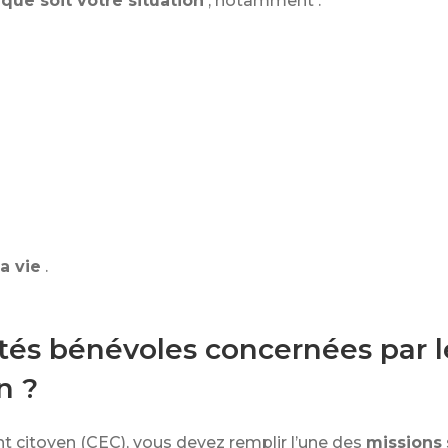
 que soit votre situation
, notamment :
a vie
.
vités bénévoles concernées par
n ?
citoyen (CEC), vous devez remplir l’une des
missions