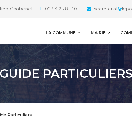
étien-Chabenet
02 54 25 81 40
secretariat
lepo
LA COMMUNE
MAIRIE
COMM
GUIDE PARTICULIER
ide Particuliers