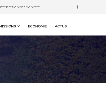
ntchretienchabenet.fr
ISSIONS
ECONOMIE
ACTUS
S