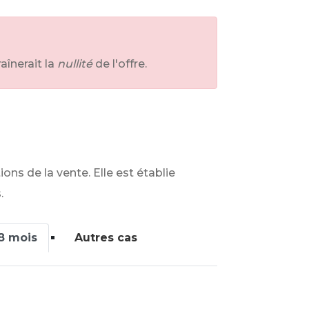
aînerait la
nullité
de l'offre.
ions de la vente. Elle est établie
.
8 mois
Autres cas