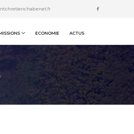
ntchretienchabenet.fr
ISSIONS
ECONOMIE
ACTUS
S