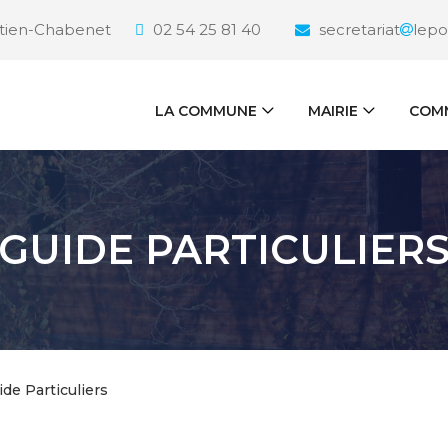
étien-Chabenet
02 54 25 81 40
secretariat
lepo
LA COMMUNE
MAIRIE
COMM
GUIDE PARTICULIER
ide Particuliers