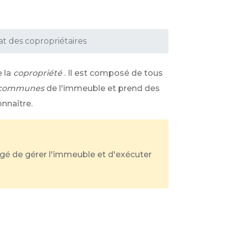
t des copropriétaires
 la
copropriété
. Il est composé de tous
s communes
de l'immeuble et prend des
nnaître.
rgé de gérer l'immeuble et d'exécuter