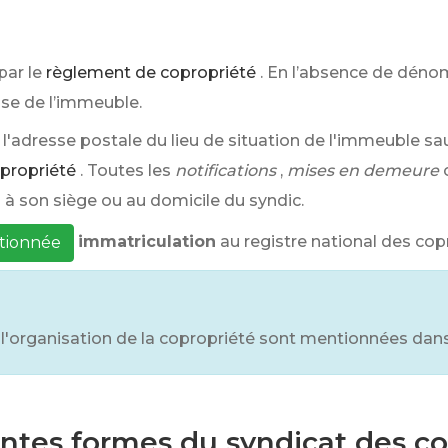
par le
règlement de copropriété
. En l’absence de dénom
sse de l’immeuble.
 l'adresse postale du lieu de situation de l'immeuble sa
opropriété
. Toutes les
notifications
,
mises en demeure
s à son siège ou au domicile du syndic.
immatriculation
au registre national des cop
itionnée
et l'organisation de la copropriété sont mentionnées dans
entes formes du syndicat des co