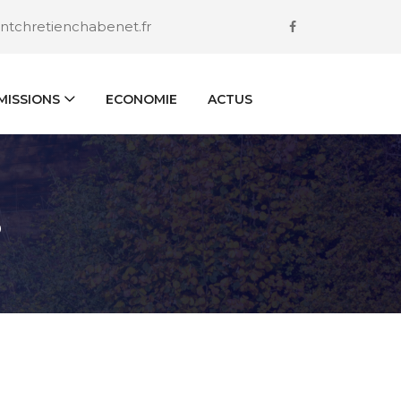
ntchretienchabenet.fr
ISSIONS
ECONOMIE
ACTUS
S