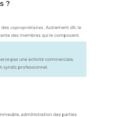
s ?
e des
copropriétaires
. Autrement dit, le
ndante des membres qui le composent.
exerce pas une activité commerciale,
un syndic professionnel.
’immeuble, administration des parties