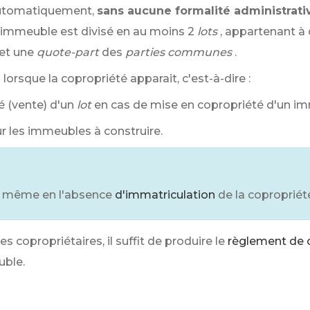
 automatiquement,
sans aucune formalité administrati
’immeuble est divisé en au moins 2
lots
, appartenant à 
et une
quote-part
des
parties communes
.
 lorsque la copropriété apparait, c'est-à-dire :
é (vente) d'un
lot
en cas de mise en copropriété d'un im
ur les immeubles à construire.
te même en l'absence
d'immatriculation
de la copropriét
es copropriétaires, il suffit de produire le
règlement de 
uble.