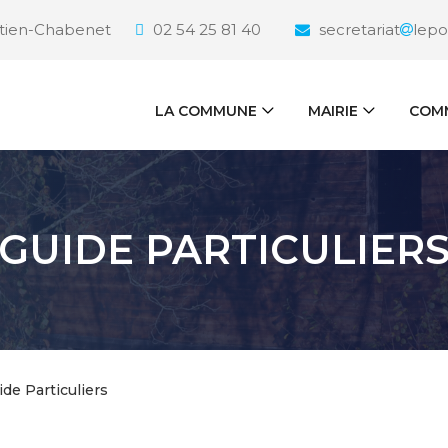
étien-Chabenet
02 54 25 81 40
secretariat
lepo
LA COMMUNE
MAIRIE
COMM
GUIDE PARTICULIER
ide Particuliers