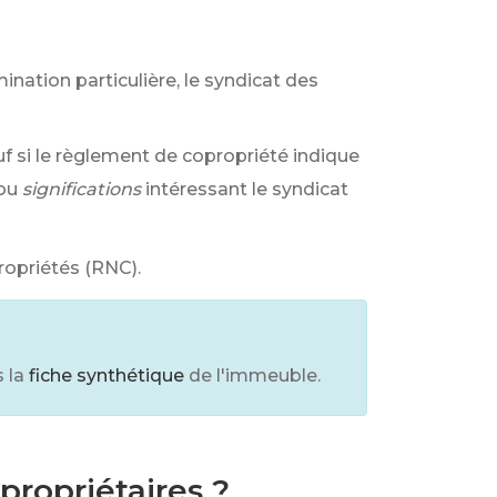
ination particulière, le syndicat des
uf si le règlement de copropriété indique
ou
significations
intéressant le syndicat
ropriétés (RNC).
 la
fiche synthétique
de l'immeuble.
propriétaires ?