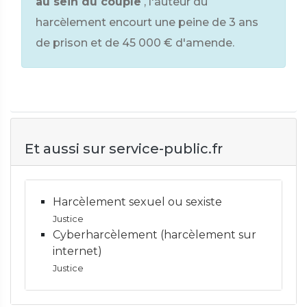
au sein du couple
, l'auteur du
harcèlement encourt une peine de 3 ans
de prison et de
45 000 €
d'amende.
Et aussi sur service-public.fr
Harcèlement sexuel ou sexiste
Justice
Cyberharcèlement (harcèlement sur
internet)
Justice