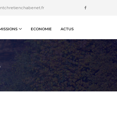
ntchretienchabenet.fr
ISSIONS
ECONOMIE
ACTUS
S