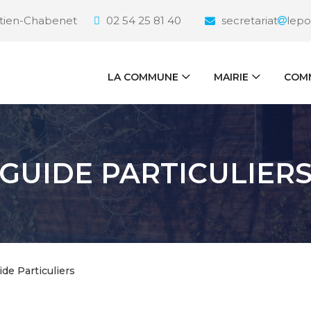
étien-Chabenet
02 54 25 81 40
secretariat
lepo
LA COMMUNE
MAIRIE
COMM
GUIDE PARTICULIER
ide Particuliers