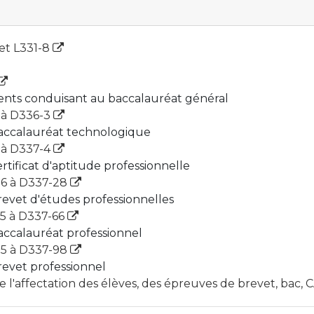
 et L331-8
ents conduisant au baccalauréat général
1 à D336-3
 baccalauréat technologique
1 à D337-4
ertificat d'aptitude professionnelle
-26 à D337-28
brevet d'études professionnelles
55 à D337-66
baccalauréat professionnel
-95 à D337-98
brevet professionnel
de l'affectation des élèves, des épreuves de brevet, bac,