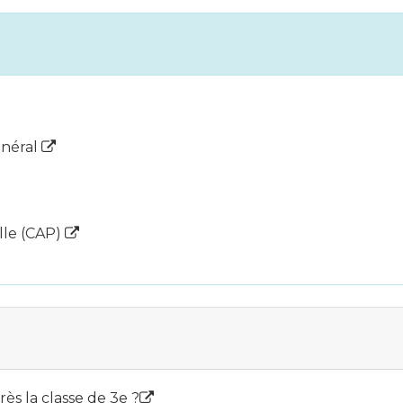
énéral
elle (CAP)
ès la classe de 3e ?