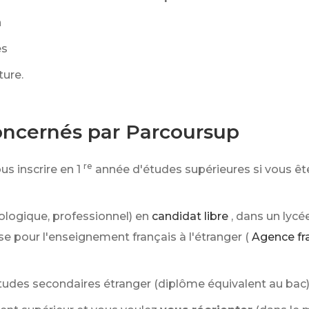
n
es
ture.
concernés par Parcoursup
re
us inscrire en 1
année d'études supérieures si vous ê
ologique, professionnel) en
candidat libre
, dans un lycé
se pour l'enseignement français à l'étranger (
Agence fr
tudes secondaires étranger (diplôme équivalent au bac