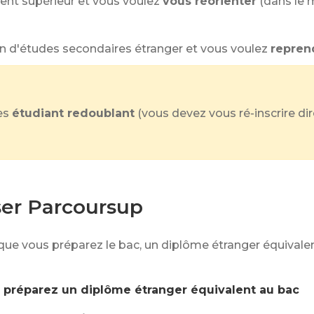
nt supérieur et vous voulez
vous réorienter
(dans le 
in d'études secondaires étranger et vous voulez
repren
es
étudiant redoublant
(vous devez vous ré-inscrire d
ser Parcoursup
ue vous préparez le bac, un diplôme étranger équivalen
 préparez un diplôme étranger équivalent au bac