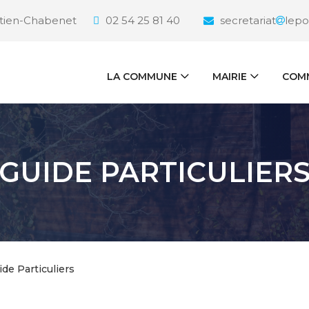
étien-Chabenet
02 54 25 81 40
secretariat
lepo
LA COMMUNE
MAIRIE
COMM
GUIDE PARTICULIER
ide Particuliers