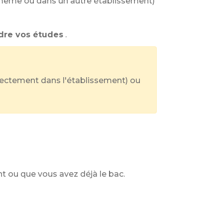
même ou dans un autre établissement)
dre vos études
.
irectement dans l'établissement) ou
t ou que vous avez déjà le bac.