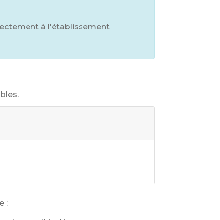
rectement à l'établissement
bles.
e :