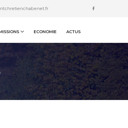
ntchretienchabenet.fr
ISSIONS
ECONOMIE
ACTUS
S