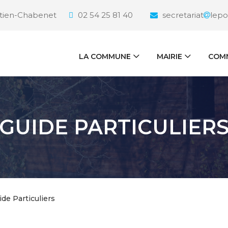
étien-Chabenet
02 54 25 81 40
secretariat
lepo
LA COMMUNE
MAIRIE
COMM
GUIDE PARTICULIER
ide Particuliers