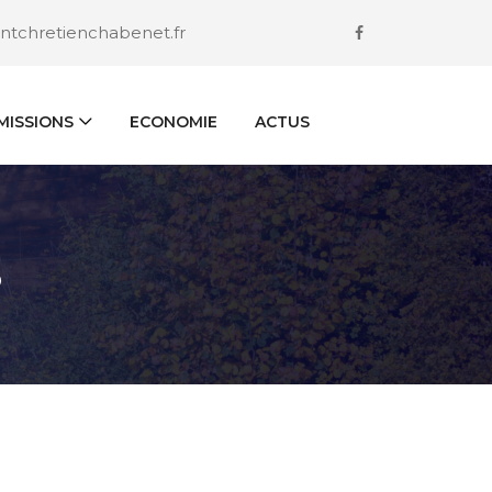
ntchretienchabenet.fr
ISSIONS
ECONOMIE
ACTUS
S