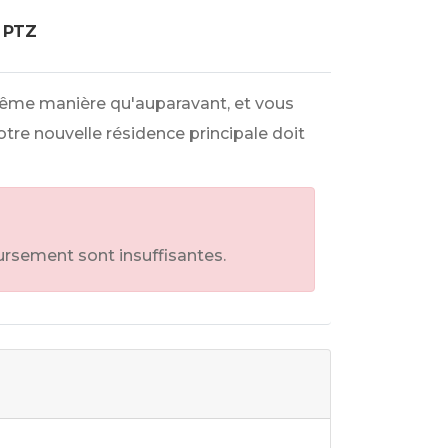
u PTZ
 même manière qu'auparavant, et vous
otre nouvelle résidence principale doit
ursement sont insuffisantes.