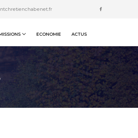
ntchretienchabenet.fr
ISSIONS
ECONOMIE
ACTUS
S