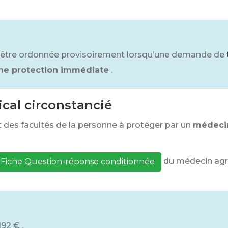
i être ordonnée provisoirement lorsqu’une demande de
ne protection immédiate
.
ical circonstancié
tat des facultés de la personne à protéger par un
médeci
du médecin agr
Fiche Question-réponse conditionnée
192 €
.