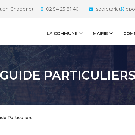
étien-Chabenet
02 54 25 81 40
secretariat
lepo
LA COMMUNE
MAIRIE
COMM
GUIDE PARTICULIER
ide Particuliers