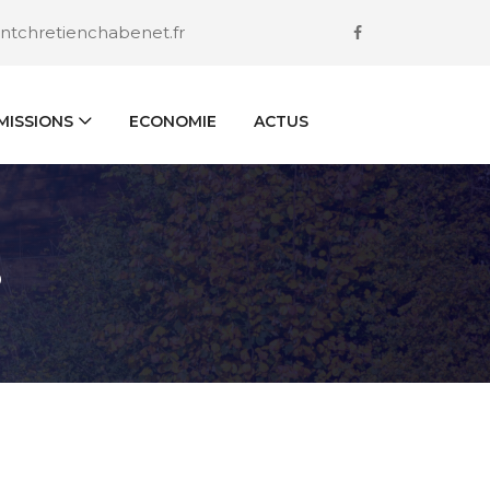
ntchretienchabenet.fr
ISSIONS
ECONOMIE
ACTUS
S