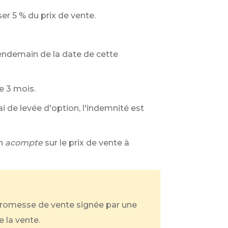
ser
5 %
du prix de vente.
 lendemain de la date de cette
e 3 mois.
ai de levée d'option, l'indemnité est
n
acompte
sur le prix de vente à
promesse de vente signée par une
 la vente.