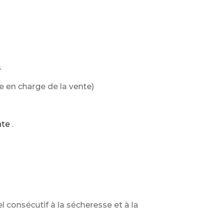
s
e en charge de la vente)
nte
.
consécutif à la sécheresse et à la