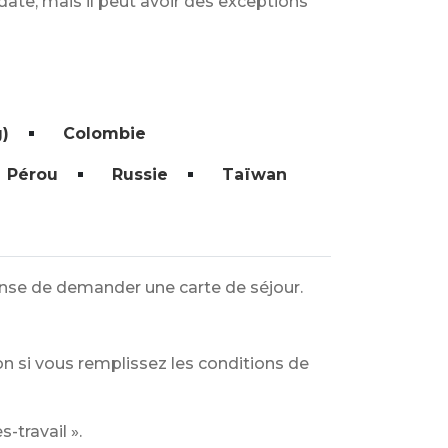
ate, mais il peut avoir des exceptions
)
Colombie
Pérou
Russie
Taïwan
ense de demander une carte de séjour.
n si vous remplissez les conditions de
-travail ».