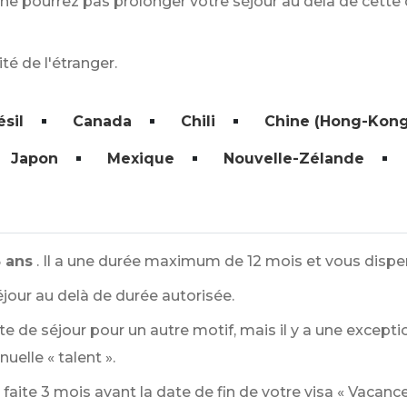
ne pourrez pas prolonger votre séjour au delà de cette d
té de l'étranger.
ésil
Canada
Chili
Chine (Hong-Kong
Japon
Mexique
Nouvelle-Zélande
5 ans
. Il a une durée maximum de 12 mois et vous disp
jour au delà de durée autorisée.
de séjour pour un autre motif, mais il y a une exceptio
uelle « talent ».
aite 3 mois avant la date de fin de votre visa « Vacances