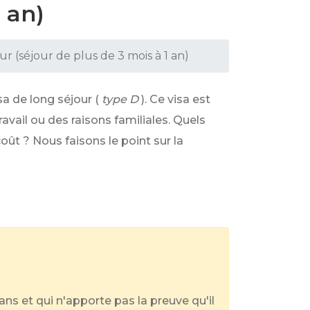
1 an)
ur (séjour de plus de 3 mois à 1 an)
a de long séjour (
type D
). Ce visa est
ravail ou des raisons familiales. Quels
ût ? Nous faisons le point sur la
 ans et qui n'apporte pas la preuve qu'il