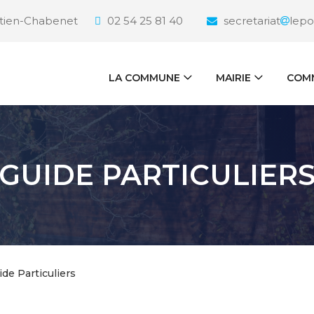
étien-Chabenet
02 54 25 81 40
secretariat
lepo
LA COMMUNE
MAIRIE
COMM
GUIDE PARTICULIER
ide Particuliers