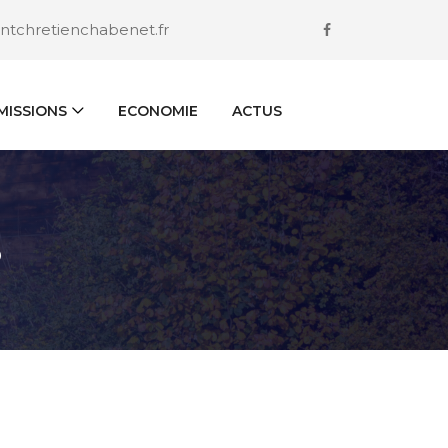
ntchretienchabenet.fr
ISSIONS
ECONOMIE
ACTUS
S