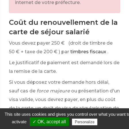
internet de votre préfecture.
Coût du renouvellement de la
carte de séjour salarié
Vous devez payer
250 €
(droit de timbre de
50 €
+ taxe de
200 €
) par
timbres fiscaux
.
Le justificatif de paiement est demandé lors de
la remise de la carte.
Si vous déposez votre demande hors délai,
sauf cas de
force majeure
ou présentation d'un
visa valide, vous devrez payer, en plus du coût
de la carte, un droit de visa de régularisation de
This site uses cookies and gives you control over what you want t
180 €
.
activate
✓ OK, accept all
Privacy policy
Personalize