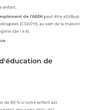
e enfant.
mplément de l'AEEH
peut être attribué.
dicapées (CDAPH), au sein de la maison
rie (de 1 à 6).
que
.
n d'éducation de
ns de
80 %
si votre enfant est
 adapté, des soins et/ou des