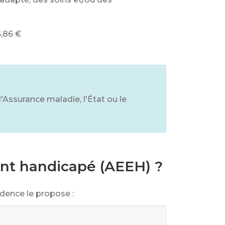
6,86 €
l'Assurance maladie, l'État ou le
ant handicapé (AEEH) ?
sidence le propose :