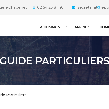
étien-Chabenet
02 54 25 81 40
secretariat
lepo
LA COMMUNE
MAIRIE
COMM
GUIDE PARTICULIER
ide Particuliers