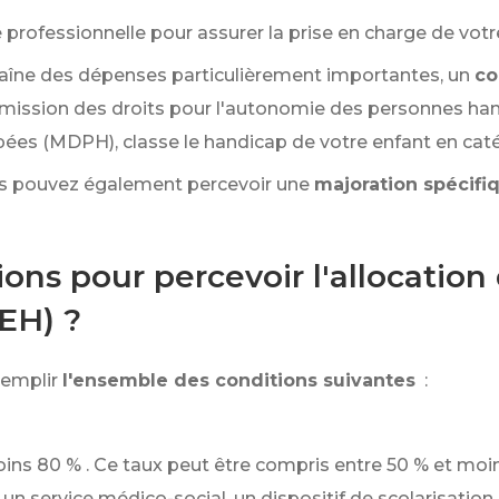
té professionnelle pour assurer la prise en charge de votr
raîne des dépenses particulièrement importantes, un
co
ission des droits pour l'autonomie des personnes han
s (MDPH), classe le handicap de votre enfant en catégo
vous pouvez également percevoir une
majoration spécifi
ions pour percevoir l'allocatio
EH) ?
remplir
l'ensemble des conditions suivantes
:
oins
80 %
. Ce taux peut être compris entre
50 %
et moi
 service médico-social, un dispositif de scolarisation