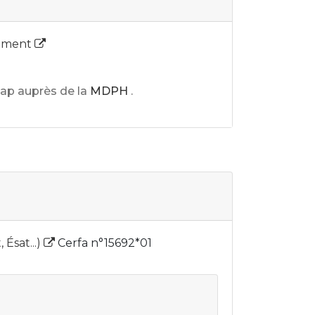
lement
ap auprès de la
MDPH
.
Ésat...)
Cerfa n°15692*01