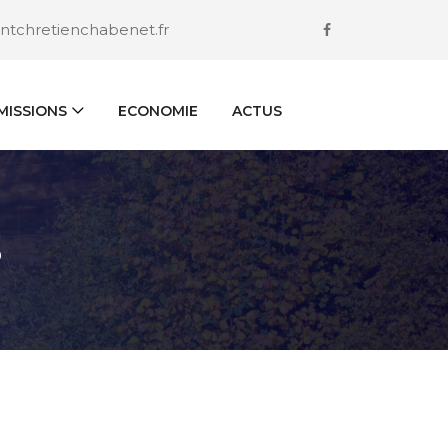
ntchretienchabenet.fr
ISSIONS
ECONOMIE
ACTUS
S