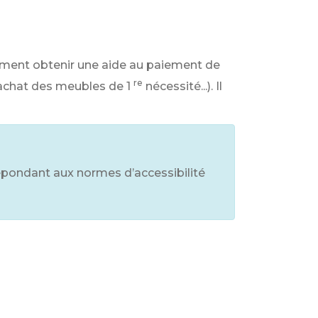
ement obtenir une aide au paiement de
re
(achat des meubles de 1
nécessité...). Il
épondant aux normes d’accessibilité