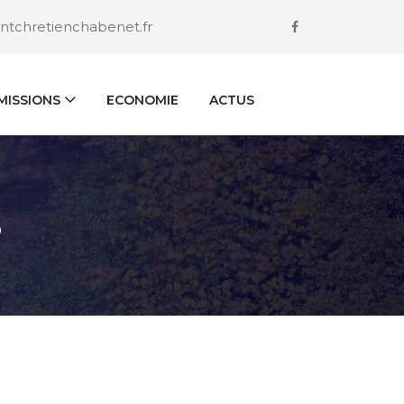
ntchretienchabenet.fr
ISSIONS
ECONOMIE
ACTUS
S