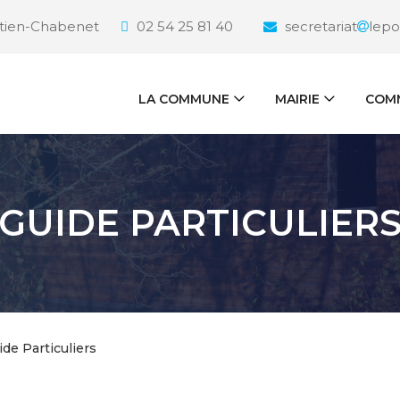
étien-Chabenet
02 54 25 81 40
secretariat
lepo
LA COMMUNE
MAIRIE
COMM
GUIDE PARTICULIER
ide Particuliers