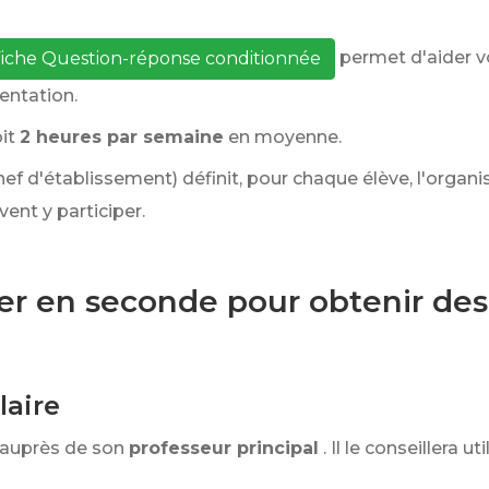
permet d'aider v
iche Question-réponse conditionnée
ientation.
it
2 heures par semaine
en moyenne.
ef d'établissement) définit, pour chaque élève, l'orga
ent y participer.
ser en seconde pour obtenir des
laire
 auprès de son
professeur principal
. Il le conseillera