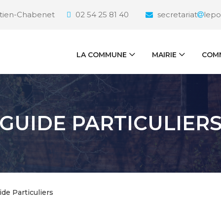
étien-Chabenet
02 54 25 81 40
secretariat
lepo
LA COMMUNE
MAIRIE
COMM
GUIDE PARTICULIER
ide Particuliers