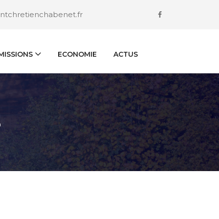
ntchretienchabenet.fr
ISSIONS
ECONOMIE
ACTUS
S