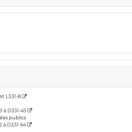
 et L331-8
23 à D331-45
ées publics
62 à D331-64