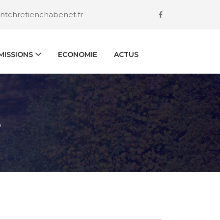
ntchretienchabenet.fr
ISSIONS
ECONOMIE
ACTUS
S