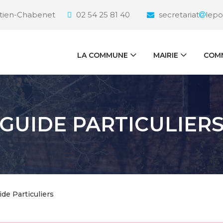
étien-Chabenet
02 54 25 81 40
secretariat
lepo
LA COMMUNE
MAIRIE
COMM
GUIDE PARTICULIER
ide Particuliers