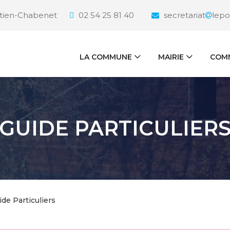
étien-Chabenet
02 54 25 81 40
secretariat
lepo
LA COMMUNE
MAIRIE
COMM
GUIDE PARTICULIER
ide Particuliers