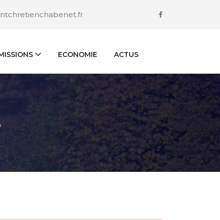
ntchretienchabenet.fr
ISSIONS
ECONOMIE
ACTUS
S