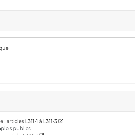
ique
: articles L311-1 à L311-3
plois publics