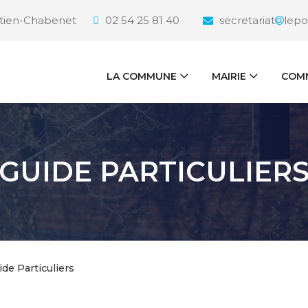
étien-Chabenet
02 54 25 81 40
secretariat
lepo
LA COMMUNE
MAIRIE
COMM
GUIDE PARTICULIER
ide Particuliers