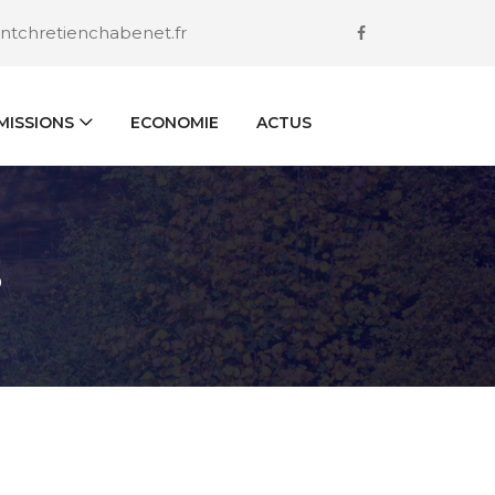
ntchretienchabenet.fr
ISSIONS
ECONOMIE
ACTUS
S