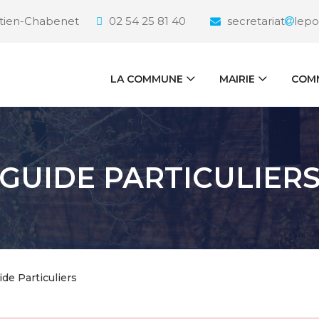
étien-Chabenet
02 54 25 81 40
secretariat
lepo
LA COMMUNE
MAIRIE
COMM
GUIDE PARTICULIER
ide Particuliers