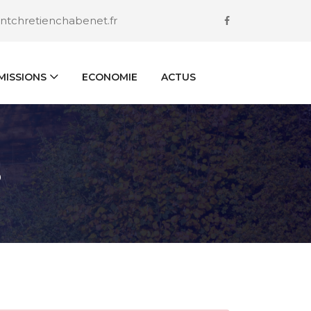
ntchretienchabenet.fr
ISSIONS
ECONOMIE
ACTUS
S