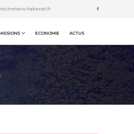
ntchretienchabenet.fr
ISSIONS
ECONOMIE
ACTUS
S