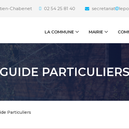
étien-Chabenet
02 54 25 81 40
secretariat
lepo
LA COMMUNE
MAIRIE
COMM
GUIDE PARTICULIER
ide Particuliers