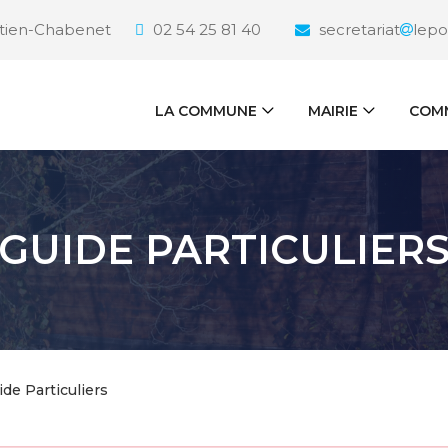
étien-Chabenet
02 54 25 81 40
secretariat
lepo
LA COMMUNE
MAIRIE
COMM
GUIDE PARTICULIER
ide Particuliers