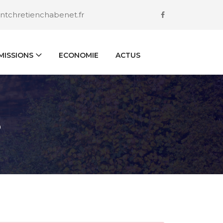
ntchretienchabenet.fr
ISSIONS
ECONOMIE
ACTUS
S